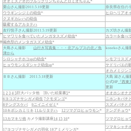
オオミズアオのブルックリンちゃんとロミオちゃん
*
栗山さん撮影2011.5.19更新
奈良県在住のＳさ
ウラギンシジミの幼虫
*
ヒロヘリアオ
クヌギカレハの幼虫
吸蜜するアカタテハ
友行悦子さん撮影2011.5.19更新
カズ坊さん撮影20
ヒマワリを食べていたメンガタスズメ幼虫
*
カラーを食べ
褐色型のメンタガスズメ幼虫
*
大島さん撮影
山行き写真集・・・北アルプスの北／魚
konekoさん撮
津から
シロシャチホコspの幼虫
*
シモフリスズ
ヒョウモンエダシャク幼虫sp
*
ヤドリバエの
オカメミジン
ＢＢさん撮影 2011.5.18更新
大島 淑さん撮
公式HP
『西東
更新
1
2
3
4
5
巨大バッタ他 頂いた絵葉書
5
*
オオホシオナ
6ヨコズナサシガメ幼生
7クモダンゴ
*
ニホンキバチ
8テングスケバ
9ニイニイゼミ
*
スズメバチと
10キボシカミリキ
11ルリタテハ
12ツマグロヒョウモン
*
テングチョウ
13カマキリ他
カメラ撮影講座
14
15
16
*
ツマグロヒョ
ツマキシャチ
17ヨコヅナサシガメの羽化
18アミメリンガ
*