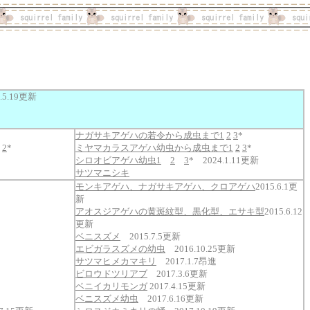
.5.19更新
ナガサキアゲハの若令から成虫まで1
2
3
*
2
*
ミヤマカラスアゲハ幼虫から成虫まで1
2
3
*
シロオビアゲハ幼虫1
2
3
* 2024.1.11更新
サツマニシキ
モンキアゲハ、ナガサキアゲハ、クロアゲハ
2015.6.1更
新
アオスジアゲハの黄斑紋型、黒化型、エサキ型
2015.6.12
更新
ベニスズメ
2015.7.5更新
エビガラスズメの幼虫
2016.10.25更新
サツマヒメカマキリ
2017.1.7昂進
ビロウドツリアブ
2017.3.6更新
ベニイカリモンガ
2017.4.15更新
ベニスズメ幼虫
2017.6.16更新