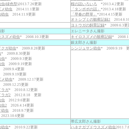
虫(緑色型)
2013.7.26更新
桜の話いろいろ
*2013.4.2更新
ズメ幼虫
2014.11.1更新
「タンポポの話」
*2013.4.18更新
の幼虫
2014.11.9更新
「早春の野草」
*2014.4.15更新
オトシブミの観察記録2
2014.6.
ヨトウガの飼育記録
* 2009.6.3
撮影
エレニータさん撮影
モスズメ幼虫
* 2008.10.3更新
キイロスズメの観察記録
* 2008.
銀太郎さん撮影
ドクガ幼虫
* 2009.8.28更新
シンジュサン幼虫
* 2009.9.19 
虫
* 2009.8.30更新
幼虫
* 2009.9.3更新
幼虫
2009.9.19更新
009.9.4更新
 2009.9.19更新
ズメ幼虫
* 2009.12.17更新
 2009.12.25更新
イラガ
* 2010.8.12更新
ラガ2
2012.8.18 更新
幼虫
2012.9.6更新
虫2
2026.4.14更新
メ幼虫
2018.9.7更新
023.10.6更新
帯広太郎さん撮影
の幼虫
* 2010.9.22更新
ハネナガブドウスズメ幼虫
2011.7