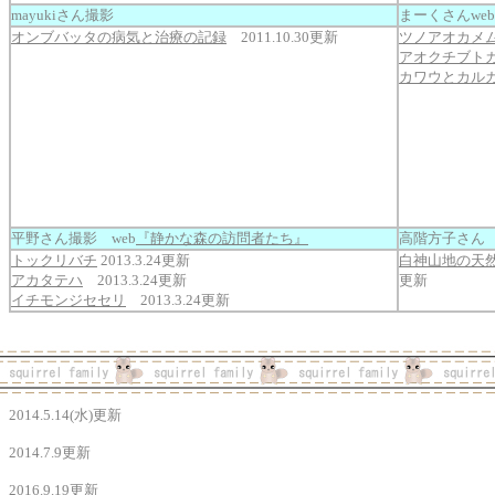
mayukiさん撮影
まーくさんwe
オンブバッタの病気と治療の記録
2011.10.30更新
ツノアオカメ
アオクチブト
カワウとカル
平野さん撮影 web
『静かな森の訪問者たち』
高階方子さん
トックリバチ
2013.3.24更新
白神山地の天
アカタテハ
2013.3.24更新
更新
イチモンジセセリ
2013.3.24更新
2014.5.14(水)更新
2014.7.9更新
2016.9.19更新