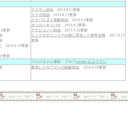
クスサン幼虫
2014.8.13更新
ドクガ幼虫
2014.8.13更新
クチバスズメ若齢幼虫
2014.9.2更新
ネジロハキリバチ
2014.9.2更新
0.2更新
アケビコノハ幼虫
2015.9.20更新
更新
ヒメクロホウジャクの卵に寄生した卵寄生蜂
2017.9.15
更新
更新
チ
2014.4.19更新
.28更新
てんげるさん撮影 ブログ
terrible えぶりでぃ
更新
黄色いクロアゲハの終齢幼虫
2016.9.19更新