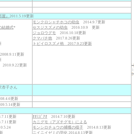
部屋』
2011.5.19更新
モンクロシャチホコの幼虫
2014.9.7更新
の結婚式
*
セスジスズメの幼虫
2016.10.9 更新
ジョロウグモ
2016.10.18更新
クマバチ他
2017.8.26更新
新
トビイロスズメ他 2017.9.23更新
2008.9.11更新
5更新
 2010.9.22更新
沢杏子さん
08.4.6更新
09.5.14更新
8.7.11更新
ｵｵﾐｽﾞｱｵ
2014.7.10更新
7.11更新
カニグモ（アズチグモ）による
0.5.24
モンシロチョウの捕獲の様子
2014.8.13更新
更新
ニイニイゼミの羽化
2014.8.13更新