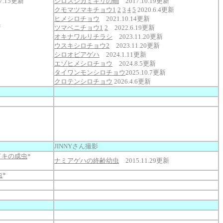
7.15更新
シロスジカミキリの蛹
2017.10.19更新
クモマツマキチョウ1
2
3
4
5
2020.6.4更新
ヒメシロチョウ
2021.10.14更新
新
ツマベニチョウ1
2
2022.6.19更新
オキナワルリチラシ
2023.11.20更新
ウスキシロチョウ2
2023.11.20更新
シロオビアゲハ
2024.1.11更新
エゾヒメシロチョウ
2024.8.5更新
タイワンモンシロチョウ
2025.10.7更新
クロテンシロチョウ
2026.4.6更新
JINNYさん撮影
ドキの成虫
*
ナミアゲハの終齢幼虫
2015.11.29更新
虫
*