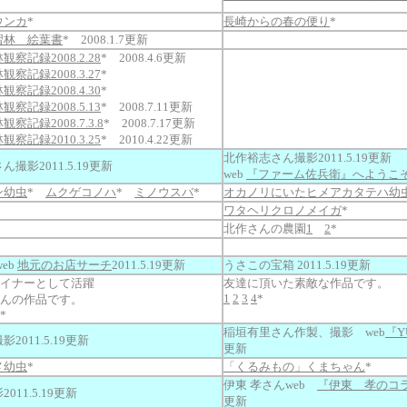
ウンカ
*
長崎からの春の便り
*
習林 絵葉書
* 2008.1.7更新
察記録2008.2.28
* 2008.4.6更新
察記録2008.3.27
*
察記録2008.4.30
*
察記録2008.5.13
* 2008.7.11更新
記録2008.7.3.8
* 2008.7.17更新
察記録2010.3.25
* 2010.4.22更新
北作裕志さん撮影2011.5.19更新
撮影2011.5.19更新
web
『ファーム佐兵衛』へようこ
ン幼虫
*
ムクゲコノハ
*
ミノウスバ
*
オカノリにいたヒメアカタテハ幼
ワタヘリクロノメイガ
*
北作さんの農園
1
2
*
eb
地元のお店サーチ
2011.5.19更新
うさこの宝箱 2011.5.19更新
ザイナーとして活躍
友達に頂いた素敵な作品です。
1
2
3
4
*
kさんの作品です。
*
稲垣有里さん作製、撮影 web
『Y
2011.5.19更新
更新
メ幼虫
*
「くるみもの」くまちゃん
*
伊東 孝さんweb
『伊東 孝のコ
2011.5.19更新
更新