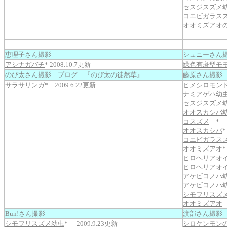
セスジスズメ幼
コエビガラス
オオミズアオ
恵理子さん撮影
シュニーさん
アシナガバチ
* 2008.10.7更新
緑色有斑型モ
のび太さん撮影 プログ
『のび太の徒然草』
藤原さん撮影
サラサリンガ
* 2009.6.22更新
ヒメシロモン
ナミアゲハ幼
セスジスズメ
オオスカシバ
コスズメ
* 2
オオスカシバ
*
コエビガラス
オオミズアオ
*
ヒロヘリアオ
ヒロヘリアオイ
アケビコノハ
アケビコノハ幼
シモフリスズ
オオミズアオ
2
Bun!さん撮影
渡部さん撮影
シモフリスズメ幼虫
*- 2009.9.23更新
シロケンモン