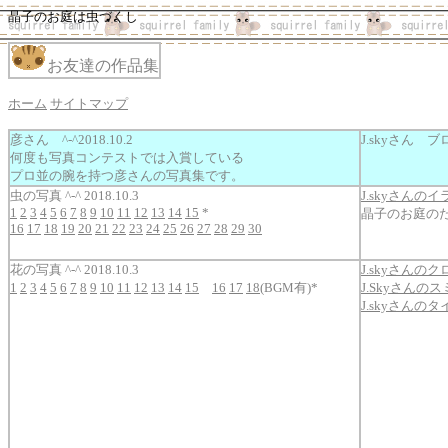
晶子のお庭は虫づくし
お友達の作品集
ホーム
サイトマップ
彦さん ^-^2018.10.2
J.skyさん ブ
何度も写真コンテストでは入賞している
プロ並の腕を持つ彦さんの写真集です。
虫の写真 ^-^ 2018.10.3
J.skyさんのイ
1
2
3
4
5
6
7
8
9
10
11
12
13
14
15
*
晶子のお庭の
16
17
18
19
20
21
22
23
24
25
26
27
28
29
30
花の写真 ^-^ 2018.10.3
J.skyさん
1
2
3
4
5
6
7
8
9
10
11
12
13
14
15
16
17
18
(BGM有)*
J.Skyさん
J.skyさん