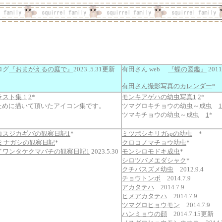
ログ
『おまがえるの庭で』
2023..5.31更新
有田さん web
『蝶の図鑑』
2011
有田さん撮影写真のカレンダー
*
ラスト集 1
2
*
モンキアゲハの幼虫写真1
2
*
ために描いて頂いたアイコン集です。
ツマグロキチョウの幼虫～成虫
1
ツマキチョウの幼虫～成虫
1
*
のクロスジカギバの観察日記1
*
ミツボシキリガspの幼虫
*
のスミナガシの観察日記
*
クロコノマチョウ幼虫
*
のタイワンタケクマバチの観察日記1
2023.5.30
モンシロモドキ成虫
*
シロツバメエダシャク
*
クチバスズメ幼虫
2012.9.4
チョウトンボ
2014.7.9
アカタテハ
2014.7.9
ヒメアカタテハ
2014.7.9
ツマグロヒョウモン
2014.7.9
ハンミョウの顔
2014.7.15更新