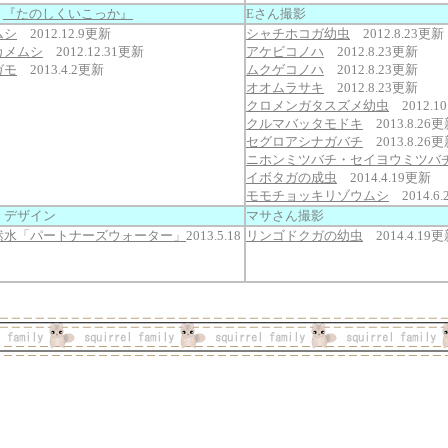
b
『たのしくいこっか』
Eさん撮影
ムシ
2012.12.9更新
シャチホコガ幼虫
2012.8.23更新
カメムシ
2012.12.31更新
アケビコノハ
2012.8.23更新
ガモ
2013.4.2更新
ムクゲコノハ
2012.8.23更新
オオムラサキ
2012.8.23更新
クロメンガタスズメ幼虫
2012.1
クルマバッタモドキ
2013.8.26
セグロアシナガバチ
2013.8.26
ニホンミツバチ・セイヨウミツバ
イボタガの成虫
2014.4.19更新
モモチョッキリゾウムシ
2014.6
 デザイン
マサさん撮影
然水「パートナーズウォーター」
2013.5.18
リンゴドクガの幼虫
2014.4.19