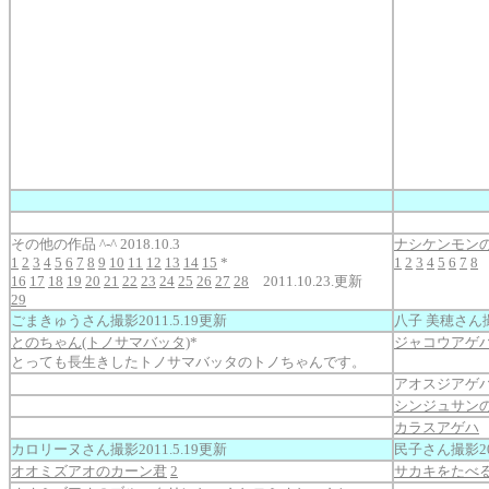
その他の作品 ^-^ 2018.10.3
ナシケンモン
1
2
3
4
5
6
7
8
9
10
11
12
13
14
15
*
1
2
3
4
5
6
7
8
16
17
18
19
20
21
22
23
24
25
26
27
28
2011.10.23.更新
29
ごまきゅうさん撮影2011.5.19更新
八子 美穂さん撮影
とのちゃん(トノサマバッタ)
*
ジャコウアゲ
とっても長生きしたトノサマバッタのトノちゃんです。
アオスジアゲ
シンジュサン
カラスアゲハ
2
カロリーヌさん撮影2011.5.19更新
民子さん撮影201
オオミズアオのカーン君
2
サカキをたべ