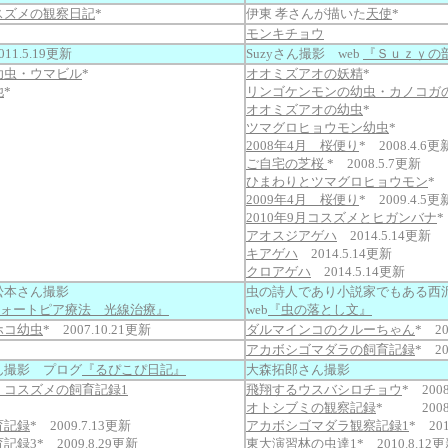
スズメの観察日記
*
伊東 孝さんが描いた
天使
*
モンキチョウ
1.5.19更新
Suzyさん撮影 web
『Ｓｕｚｙの
幼虫・ウマビル
*
オオミズアオの妖精
*
他
*
リンゴケンモンの幼虫・カノコガ
オオミズアオの幼虫
*
ツマグロヒョウモン幼虫
*
2008年4月 桜便り
* 2008.4.6更
ご自宅の芝桜
* 2008.5.7更新
ひまわりとツマグロヒョウモン
* 
2009年4月 桜便り
* 2009.4.
2010年9月コスズメとヒガンバナ
*
アオスジアゲハ
2014.5.14更新
キアゲハ
2014.5.14更新
クロアゲハ
2014.5.14更新
松本さん撮影
虫の詩人であり小説家でもある西
ォートピア療法 光線治療』
web
『虫の落とし文』
ホコ幼虫
* 2007.10.21更新
ダルマインコのクルーちゃん
* 20
アカボシゴマダラの飼育記録
* 20
ん撮影 プログ
『るぴこぴ日記』
大森拓郎さん撮影
・コスズメの飼育記録1
飛翔するウスバシロチョウ
* 200
オトシブミの観察記録
* 2008.
育記録
* 2009.7.13更新
アカボシゴマダラ観察記録1
* 201
記録3
* 2009.8.29更新
東大演習林の虫達1
* 2010.8.12