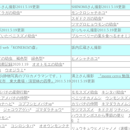
ん撮影2011.5.19更新
SHINOMIさん撮影2011.5.19更新
イラガの幼虫
*
モンクロシャチホコ
*
スギドクガの幼虫
*
ツマグロヒョウモンの幼虫
*
11.5.19更新
がっちゃん撮影2011.5.19更新
ていたベニスズメ幼虫
*
ブルーベリーの葉を食べるオオミ
影 web『KONEKOの森』
坂内広蔵さん撮影
メの幼虫 褐色型
緑色型
*
ヒメシャチホコ
*
観察記録
2020.1.19
オオトモエの幼虫
*
コ
ウオジラミ
*
影(静物写真のプロカメラマンです。)
溝上さん撮影
『monte cerv
京市 東大農場・演習林の四季』
2011.5.19
2011.5.19更新
ガバチの産卵行動
*
モモスズメ幼虫
キシタバ幼虫
*
とアメバチの仲間
*
ベニツチカメムシ
ウンモンスズ
カナヘビ
*
コブフシヒメバチsp
*
カリバチの仲間
キマダラカメム
*
ジャコウアゲハ
*
ゴマダラチョウ
*
サツマスズメ
キドクガ
ツチハン
ハウステンボスから季節の便り
ウモン
*
6
7
ホコ
*
コシロシタバ
*
オオウンモンクチ
リュウキュウヒメジャノメ（迷蝶