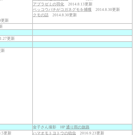
アブラゼミの羽化
2014.8.13更新
ベッコウバチがコガネグモを捕獲
2014.8.30更新
クモの話
2014.8.30更新
10更新
更新
11.27更新
更新
金子さん撮影 HP
通り雨の旅路
.8.5更新
ハマオモトヨトウの幼虫
2016.9.23更新