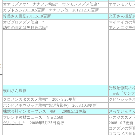
オオミズアオ
*
ナナフシ幼虫
*
ウンモンスズメ幼虫
*
オオシモフリ
カブトムシ
2011.8.5更新
ナナフシ他
2012.12.31更新
怜美さん撮影2011.5.19更新
光田さん撮影201
オビグロスズメ幼虫
*
マイマイガの
幼虫の同定は矢野高広氏
*
アオオニグモ
光線治療院の
横山さん撮影
web
『サンフ
クロメンガタスズメ幼虫
* 2007.9.26更新
クビワシャチ
ホシヒメホウジャク幼虫
*第1型(紫色) 2008.10.8更新
株式会社インタープレス
発行 2008.5.12更新
さっていんさ
フレンド教材ニュース Ｎｏ.1569
セスジスズメ
だんごむし
*- 2008年5月25日発行
2008.10.7更新
コスズメの飼
コスズメの飼育