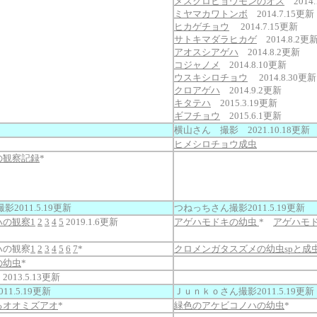
メスグロヒョウモンのオス
2014.
ミヤマカワトンボ
2014.7.15更新
ヒカゲチョウ
2014.7.15更新
サトキマダラヒカゲ
2014.8.2更
アオスシアゲハ
2014.8.2更新
コジャノメ
2014.8.10更新
ウスキシロチョウ
2014.8.30更新
クロアゲハ
2014.9.2更新
キタテハ
2015.3.19更新
ギフチョウ
2015.6.1更新
横山さん 撮影 2021.10.18更新
ヒメシロチョウ成虫
の観察記録
*
2011.5.19更新
つねっちさん撮影2011.5.19更新
ハの観察1
2
3
4
5
2019.1.6更新
アゲハモドキの幼虫
*
アゲハモ
ハの観察
1
2
3
4
5
6
7
*
クロメンガタスズメの幼虫spと成
の幼虫
*
013.5.13更新
1.5.19更新
Ｊｕｎｋｏさん撮影2011.5.19更新
るオオミズアオ
*
緑色のアケビコノハの幼虫
*