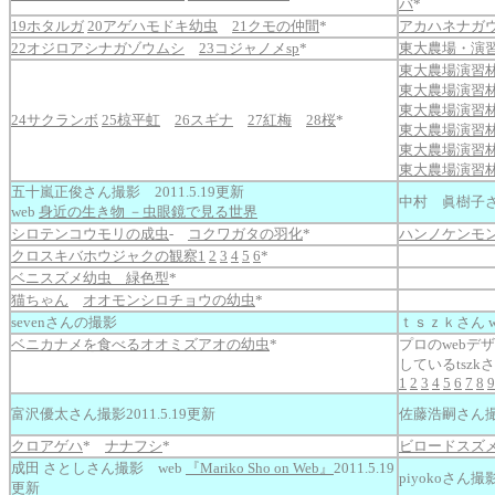
バ
*
19ホタルガ
20アゲハモドキ幼虫
21クモの仲間
*
アカハネナガ
22オジロアシナガゾウムシ
23コジャノメsp
*
東大農場・演
東大農場演習林観
東大農場演習林観
東大農場演習林観
24サクランボ
25椋平虹
26スギナ
27紅梅
28桜
*
東大農場演習林観
東大農場演習林観察
東大農場演習林観
五十嵐正俊さん撮影 2011.5.19更新
中村 眞樹子さん
web
身近の生き物 －虫眼鏡で見る世界
シロテンコウモリの成虫
-
コクワガタの羽化
*
ハンノケンモ
クロスキバホウジャクの観察1
2
3
4
5
6
*
ベニスズメ幼虫 緑色型
*
猫ちゃん
オオモンシロチョウの幼虫
*
sevenさんの撮影
ｔｓｚｋさん w
ベニカナメを食べるオオミズアオの幼虫
*
プロのwebデ
しているtsz
1
2
3
4
5
6
7
8
9
富沢優太さん撮影2011.5.19更新
佐藤浩嗣さん撮影
クロアゲハ
*
ナナフシ
*
ビロードスズ
成田 さとしさん撮影 web
『Mariko Sho on Web』
2011.5.19
piyokoさん撮影
更新