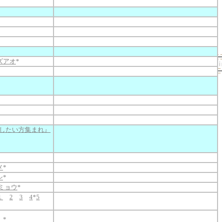
ズアオ
*
o 勉強したい方集まれ』
メ
*
シ
*
ミョウ
*
１
2
3
4
*
5
）
*