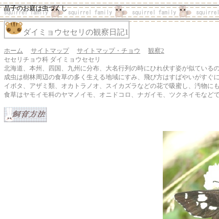
晶子のお庭は虫づくし
ダイミョウセセリの観察日記1
ホーム
サイトマップ
サイトマップ・チョウ
観察2
セセリチョウ科 ダイミョウセセリ
北海道、本州、四国、九州に分布、大名行列の時にひれ伏す姿が似ている
成虫は樹林周辺の食草の多く生える地域にすみ、飛び方はすばやいがすぐ
イボタ、アザミ類、オカトラノオ、スイカズラなどの花で吸蜜し、汚物に
食草はヤモイモ科のヤマノイモ、オニドコロ、ナガイモ、ツクネイモなど