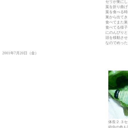
セリが巣にし
葉を折り曲げ
葉を食べる時
巣から出てき
食べてまた巣
食べてる様子
にのんびりと
頭を移動させ
なのでめった
2001年7月20日（金）
体長２.３
幼虫の色も