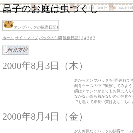
晶子のお庭は虫づくし
オンブバッタの観察日記1
ホーム
サイトマップ
バッタの仲間
観察日記2
3
4
5
6
7
2000年8月3日（木）
庭からオンブバッタを4匹連れて
飼育ケースの中で観察してみよう
餌はアオシソがとてもお気に入り
なかなか落ち着かないのか飼育ケ
でも黒くて細長い糞はあちこちに
2000年8月4日（金）
夕方何気なくバッタの飼育ケース