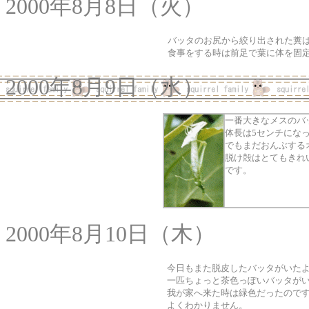
2000年8月8日（火）
バッタのお尻から絞り出された糞
食事をする時は前足で葉に体を固
2000年8月9日（水）
一番大きなメスのバ
体長は5センチにな
でもまだおんぶする
脱け殻はとてもきれ
です。
2000年8月10日（木）
今日もまた脱皮したバッタがいた
一匹ちょっと茶色っぽいバッタが
我が家へ来た時は緑色だったので
よくわかりません。