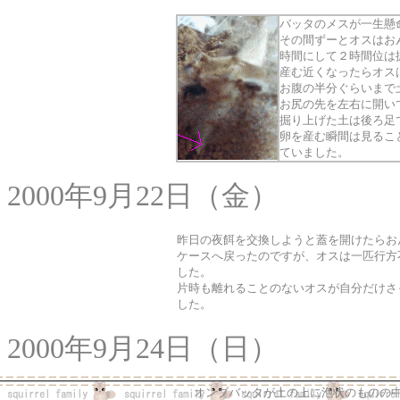
バッタのメスが一生懸
その間ずーとオスはお
時間にして２時間位は
産む近くなったらオス
お腹の半分ぐらいまで
お尻の先を左右に開い
掘り上げた土は後ろ足
卵を産む瞬間は見るこ
ていました。
2000年9月22日（金）
昨日の夜餌を交換しようと蓋を開けたらお
ケースへ戻ったのですが、オスは一匹行方
した。
片時も離れることのないオスが自分だけさ
した。
2000年9月24日（日）
オンブバッタが土の上に泡状のものの