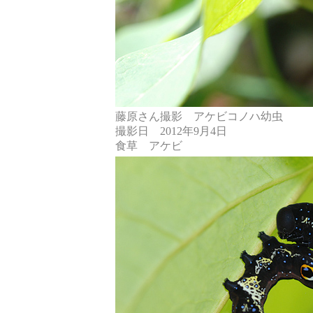
藤原さん撮影 アケビコノハ幼虫
撮影日 2012年9月4日
食草 アケビ