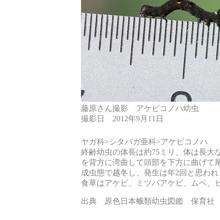
藤原さん撮影 アケビコノハ幼虫
撮影日 2012年9月11日
ヤガ科
>
シタバガ亜科
>
アケビコノハ
終齢幼虫の体長は約
75
ミリ、体は長大
を背方に湾曲して頭部を下方に曲げて
成虫態で越冬し、発生は年
2
回と思われ
食草はアケビ、ミツバアケビ、ムベ、
出典
原色日本蛾類幼虫図鑑 保育社