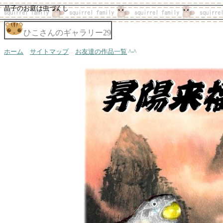
晶子のお庭は虫づくし
ひこさんのギャラリー29
ホーム
サイトマップ
お友達の作品一覧
^-^