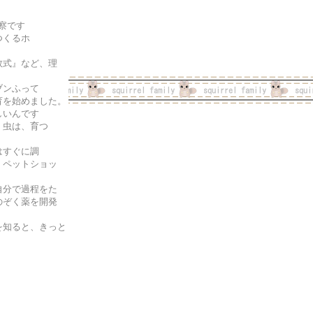
察です
つくるホ
数式』など、理
。
ブンふって
育を始めました。
しいんです
。虫は、育つ
はすぐに調
、ペットショッ
自分で過程をた
のぞく薬を開発
を知ると、きっと