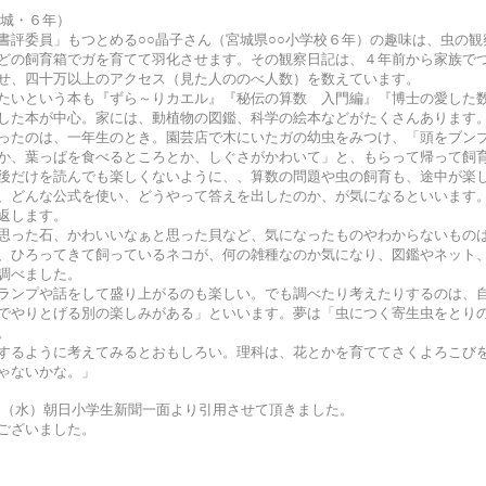
宮城・６年）
書評委員」もつとめる○○晶子さん（宮城県○○小学校６年）の趣味は、虫の観
どの飼育箱でガを育てて羽化させます。その観察日記は、４年前から家族で
せ、四十万以上のアクセス（見た人ののべ人数）を数えています。
いという本も『ずら～りカエル』『秘伝の算数 入門編』『博士の愛した
した本が中心。家には、動植物の図鑑、科学の絵本などがたくさんあります
たのは、一年生のとき。園芸店で木にいたガの幼虫をみつけ、「頭をブン
か、葉っぱを食べるところとか、しぐさがかわいて」と、もらって帰って飼
後だけを読んでも楽しくないように、、算数の問題や虫の飼育も、途中が楽
、どんな公式を使い、どうやって答えを出したのか、が気になるといいます
に返します。
った石、かわいいなぁと思った貝など、気になったものやわからないもの
、ひろってきて飼っているネコが、何の雑種なのか気になり、図鑑やネット
調べました。
ンプや話をして盛り上がるのも楽しい。でも調べたり考えたりするのは、
でやりとげる別の楽しみがある」といいます。夢は「虫につく寄生虫をとり
。
るように考えてみるとおもしろい。理科は、花とかを育ててさくよろこび
ゃないかな。」
2日（水）朝日小学生新聞一面より引用させて頂きました。
ございました。