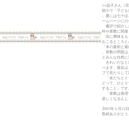
○○晶子さん（
朝小で「子ども
。夏には七十ほ
ームページにの
書評で紹介した
科や算数に関連
虫に興味をもっ
おこるところと
「本の最初と最
。算数の問題は
とみんな自然
きれいだなと思
べます。最近は
プで見たりして
「友だちとトラ
どって、ひとり
すること」です
「算数は推理す
楽しくなるんじ
2
005年１月1
取材ありがとう